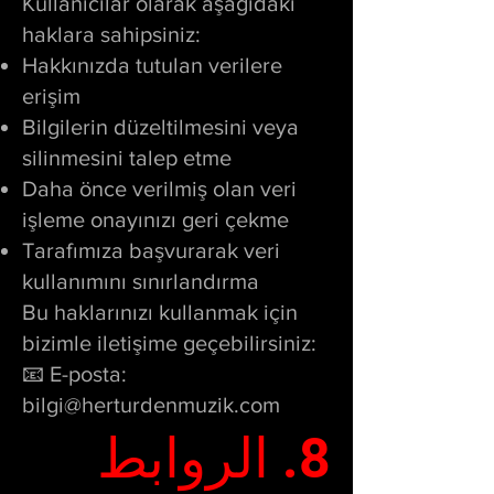
Kullanıcılar olarak aşağıdaki
haklara sahipsiniz:
Hakkınızda tutulan verilere
erişim
Bilgilerin düzeltilmesini veya
silinmesini talep etme
Daha önce verilmiş olan veri
işleme onayınızı geri çekme
Tarafımıza başvurarak veri
kullanımını sınırlandırma
Bu haklarınızı kullanmak için
bizimle iletişime geçebilirsiniz:
📧 E-posta:
bilgi@herturdenmuzik.com
8. الروابط