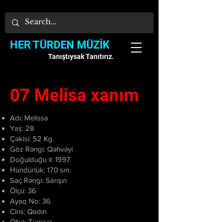
HER TÜRDEN MÜZİK
Tanıştıysak Tanıtırız.
07 Melisa xanım
Adı: Melissa
Yaş: 28
Çəkisi: 52 Kg.
Göz Rəngi: Qəhvəyi
Doğulduğu il: 1997
Hündürlük: 170 sm.
Saç Rəngi: Sarışın
Ölçü: 36
Ayaq No: 36
Cins: Qadın
Ölkə: Türkiyə