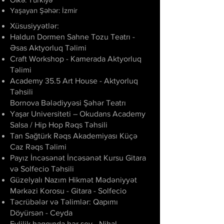
Yaşayan Şəhər: İzmir
Xüsusiyyətlər:
Haldun Dormen Sahne Tozu Teatrı -
Əsas Aktyorluq Təlimi
Craft Workshop - Kamerada Aktyorluq
Təlimi
Academy 35.5 Art House - Aktyorluq
Təhsili
Bornova Bələdiyyəsi Şəhər Teatrı
Yaşar Universiteti – Okudans Academy
Salsa / Hip Hop Rəqs Təhsili
Tan Sağtürk Rəqs Akademiyası Küçə
Caz Rəqs Təlimi
Payız İncəsənət İncəsənət Kursu Gitara
və Solfecio Təhsili
Güzelyalı Nazım Hikmət Mədəniyyət
Mərkəzi Korosu - Gitara - Solfecio
Təcrübələr və Təlimlər: Qapımı
Döyürsən - Ceyda
Evlilik haqqında hər şey - Nihal