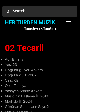
HER TÜRDEN MÜZİK
Tanıştıysak Tanıtırız.
02 Tecarli
Adı: Emirhan
Yaş: 23
Doğulduğu yer: Ankara
Doğulduğu il: 2002
Cins: Kişi
Ölkə: Türkiyə
Yaşayan Şəhər: Ankara
Musiqinin Başlama İli: 2019
Mərhələ İli: 2024
Görünən Səhnələrin Sayı: 2
Musiqi nömrəsi 5