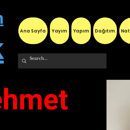
n
Ana Sayfa
Yayım
Yapım
Dağıtım
Nat
k
ehmet