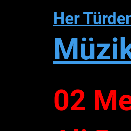
Her Türde
Müzi
02 M