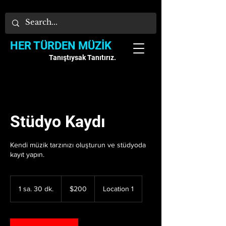
HER TÜRDEN MÜZİK
Tanıştıysak Tanıtırız.
Stüdyo Kaydı
Kendi müzik tarzınızı oluşturun ve stüdyoda
kayıt yapın.
200
US
1 sa. 30 dk.
1
$200
Location 1
dollars
s
a
3