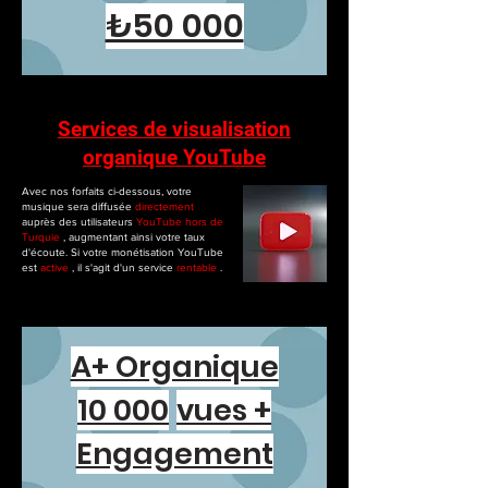
₺50 000
Services de visualisation
organique YouTube
Avec nos forfaits ci-dessous, votre
musique sera diffusée
directement
auprès des utilisateurs
YouTube
hors de
Turquie
, augmentant ainsi votre taux
d'écoute. Si votre monétisation YouTube
est
active
, il s'agit d'un service
rentable
.
A+ Organique
10 000
vues +
Engagement