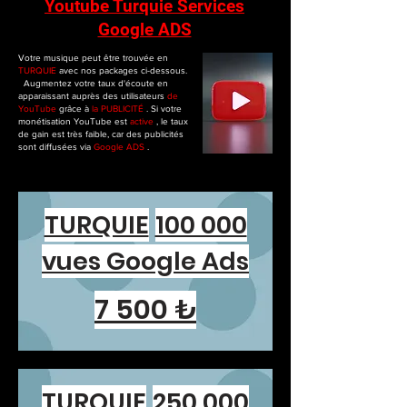
Youtube Turquie Services
Google ADS
Votre musique
peut être trouvée en
TURQUIE
avec nos packages ci-dessous.
Augmentez votre taux d'écoute en
apparaissant auprès des utilisateurs
de
YouTube
grâce à
la PUBLICITÉ
. Si votre
monétisation YouTube est
active
, le taux
de gain est très faible, car des publicités
sont diffusées via
Google ADS
.
TURQUIE
100 000
vues Google Ads
7 500 ₺
TURQUIE
250 000