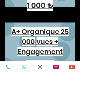
1 000 ₺
A+ Organique 25
000
vues +
Engagement
2 000 ₺
A+ Organique 5
0
000 vues +
Engagement