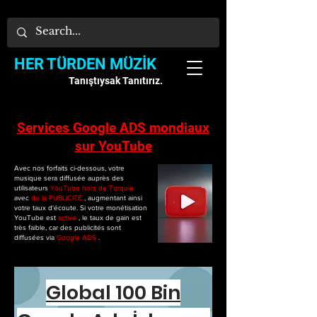
HER TÜRDEN MÜZİK
Tanıştıysak Tanıtırız.
Services Google ADS mondiaux
sur YouTube
Avec nos forfaits ci-dessous, votre
musique sera diffusée auprès des
utilisateurs
YouTube
hors de Turquie
avec
de la PUBLICITÉ
, augmentant ainsi
votre taux d'écoute. Si votre monétisation
YouTube est
active
, le taux de gain est
très faible, car des publicités sont
diffusées via
Google ADS
.
Global 100 Bin